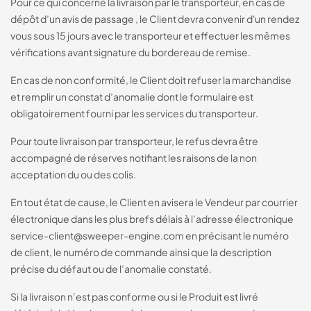
Pour ce qui concerne la livraison par le transporteur, en cas de
dépôt d’un avis de passage , le Client devra convenir d'un rendez
vous sous 15 jours avec le transporteur et effectuer les mêmes
vérifications avant signature du bordereau de remise.
En cas de non conformité, le Client doit refuser la marchandise
et remplir un constat d’anomalie dont le formulaire est
obligatoirement fourni par les services du transporteur.
Pour toute livraison par transporteur, le refus devra être
accompagné de réserves notifiant les raisons de la non
acceptation du ou des colis.
En tout état de cause, le Client en avisera le Vendeur par courrier
électronique dans les plus brefs délais à l’adresse électronique
service-client@sweeper-engine.com en précisant le numéro
de client, le numéro de commande ainsi que la description
précise du défaut ou de l’anomalie constaté.
Si la livraison n’est pas conforme ou si le Produit est livré