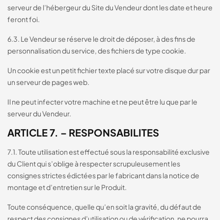
serveur de l’hébergeur du Site du Vendeur dont les date et heure
feront foi.
6.3. Le Vendeur se réserve le droit de déposer, à des fins de
personnalisation du service, des fichiers de type cookie.
Un cookie est un petit fichier texte placé sur votre disque dur par
un serveur de pages web.
Il ne peut infecter votre machine et ne peut être lu que par le
serveur du Vendeur.
ARTICLE 7. – RESPONSABILITES
7.1. Toute utilisation est effectué sous la responsabilité exclusive
du Client qui s’oblige à respecter scrupuleusement les
consignes strictes édictées par le fabricant dans la notice de
montage et d’entretien sur le Produit.
Toute conséquence, quelle qu’en soit la gravité, du défaut de
respect des consignes d’utilisation ou de vérification, ne pourra