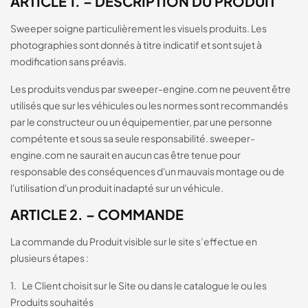
ARTICLE 1. – DESCRIPTION DU PRODUIT
Sweeper soigne particulièrement les visuels produits. Les
photographies sont donnés à titre indicatif et sont sujet à
modification sans préavis.
Les produits vendus par sweeper-engine.com ne peuvent être
utilisés que sur les véhicules ou les normes sont recommandés
par le constructeur ou un équipementier, par une personne
compétente et sous sa seule responsabilité. sweeper-
engine.com ne saurait en aucun cas être tenue pour
responsable des conséquences d'un mauvais montage ou de
l'utilisation d'un produit inadapté sur un véhicule.
ARTICLE 2. – COMMANDE
La commande du Produit visible sur le site s’effectue en
plusieurs étapes :
1. Le Client choisit sur le Site ou dans le catalogue le ou les
Produits souhaités