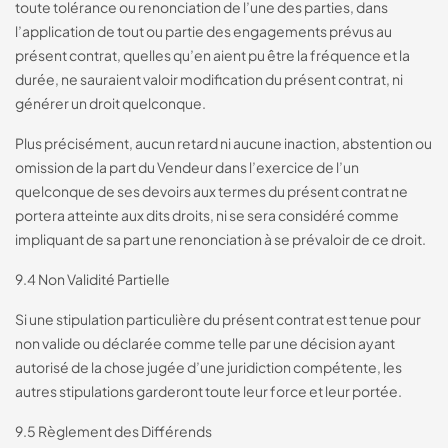
toute tolérance ou renonciation de l’une des parties, dans
l’application de tout ou partie des engagements prévus au
présent contrat, quelles qu’en aient pu être la fréquence et la
durée, ne sauraient valoir modification du présent contrat, ni
générer un droit quelconque.
Plus précisément, aucun retard ni aucune inaction, abstention ou
omission de la part du Vendeur dans l’exercice de l’un
quelconque de ses devoirs aux termes du présent contrat ne
portera atteinte aux dits droits, ni se sera considéré comme
impliquant de sa part une renonciation à se prévaloir de ce droit.
9.4 Non Validité Partielle
Si une stipulation particulière du présent contrat est tenue pour
non valide ou déclarée comme telle par une décision ayant
autorisé de la chose jugée d’une juridiction compétente, les
autres stipulations garderont toute leur force et leur portée.
9.5 Règlement des Différends