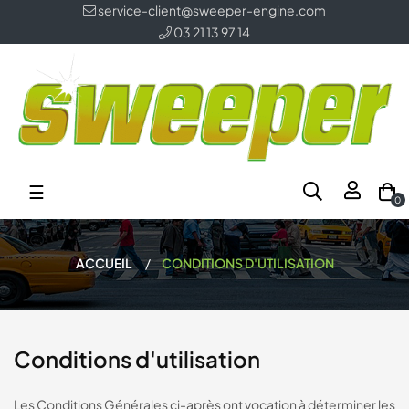
service-client@sweeper-engine.com
03 21 13 97 14
Basculer
☰
0
la
navigation
ACCUEIL
CONDITIONS D'UTILISATION
Conditions d'utilisation
Les Conditions Générales ci-après ont vocation à déterminer les