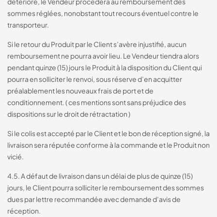
détérioré, le Vendeur procèdera au remboursement des
sommes réglées, nonobstant tout recours éventuel contre le
transporteur.
Si le retour du Produit par le Client s’avère injustifié, aucun
remboursement ne pourra avoir lieu. Le Vendeur tiendra alors
pendant quinze (15) jours le Produit à la disposition du Client qui
pourra en solliciter le renvoi, sous réserve d’en acquitter
préalablement les nouveaux frais de port et de
conditionnement. ( ces mentions sont sans préjudice des
dispositions sur le droit de rétractation )
Si le colis est accepté par le Client et le bon de réception signé, la
livraison sera réputée conforme à la commande et le Produit non
vicié.
4.5. A défaut de livraison dans un délai de plus de quinze (15)
jours, le Client pourra solliciter le remboursement des sommes
dues par lettre recommandée avec demande d’avis de
réception.