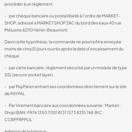
procéder à un règlement
- par chèque bancaire ou postal libellé à l’ordre de MARKET-
SHOP, adressé à MARKET SHOP ZAC du bord des eaux 40 rue
Mélusine 62110 Hénin-Beaumont
Dans cette hypothèse, la commande ne pourra être envoyée
moins de cinq (5) jours ouvrés après la date d’encaissement du
chèque
- par carte bancaire, règlement sécurisé par un module de type
SSL (secure socket layer).
- par PayPal en entrant ses coordonnées directement sur le site
de PAYPAL
- Par Virement bancaire aux coordonnées suivante : Market-
Shop IBAN : FR76 1350 7001 8131 1373 8215 768 BIC :
CCBPFRPPLIL
Adresse de la banque :