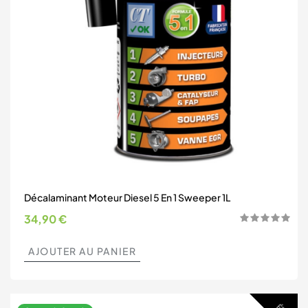
Décalaminant Moteur Diesel 5 En 1 Sweeper 1L
Prix
34,90 €
AJOUTER AU PANIER