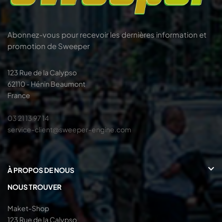
Abonnez-vous pour recevoir les dernières information et
promotion de Sweeper
123 Rue de la Calypso
62110 - Hénin Beaumont
France
03 21 13 97 14
service-client@sweeper-engine.com

À PROPOS DE NOUS
NOUS TROUVER
Maket-Shop
123 Rue de la Calypso