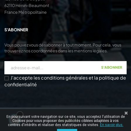
62110 Hénin-Beaumont
France Métropolitaine
S'ABONNER
Vous pouvez vous désabonner à tout moment. Pour cela, vous
trouverez nos coordonnées dans les mentions légales.
S'ABONNER
J'accepte les conditions générales et la politique de
confidentialité
En poursuivant votre navigation sur ce site, vous acceptez l'utilisation de
© Droits d'auteur 2022
Market Shop
. Tous les droits sont
Cookies pour vous proposer des publicités ciblées adaptées à vos
centres d'intérêts et réaliser des statistiques de visites.
En savoir plus.
réservés.